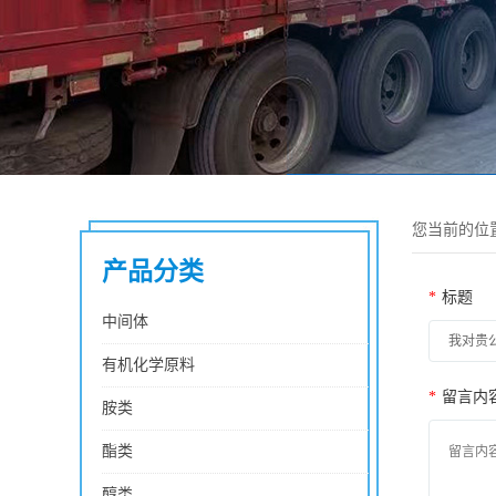
您当前的位
产品分类
*
标题
中间体
有机化学原料
*
留言内
胺类
酯类
醇类