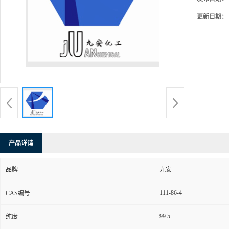
更新日期：
产品详请
品牌
九安
111-86-4
CAS编号
99.5
纯度