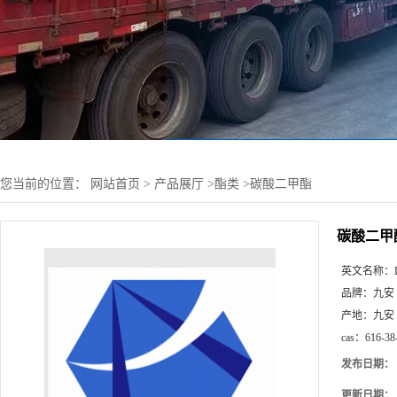
您当前的位置：
网站首页
>
产品展厅
>
酯类
>
碳酸二甲酯
碳酸二甲
英文名称：
品牌：
九安
产地：
九安
cas：
616-38
发布日期：
更新日期：