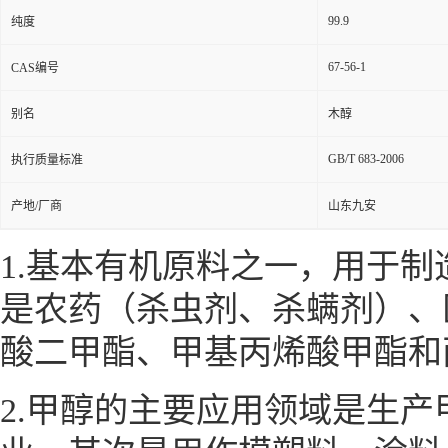
99.9
纯度
67-56-1
CAS编号
别名
木醇
GB/T 683-2006
执行质量标准
产地/厂商
山东九安
1.基本有机原料之一，用于制
是农药（杀虫剂、杀螨剂）、
酸
二甲酯、
甲基丙烯酸甲酯
和
2.甲醇的主要应用领域是生