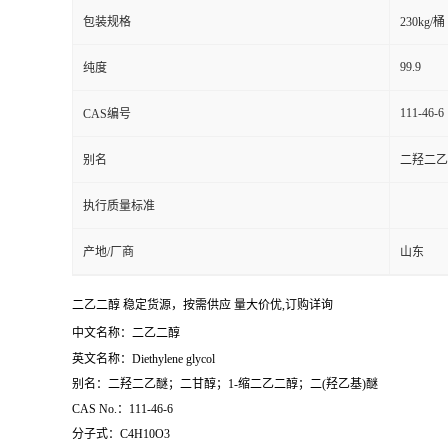
包装规格
230kg/桶
99.9
纯度
111-46-6
CAS编号
别名
二羟二乙
执行质量标准
产地/厂商
山东
二乙二醇 稳定货源，按需供应 量大价优,订购详询
中文名称：二乙二醇
英文名称：Diethylene glycol
别名：二羟二乙醚；二甘醇；1-缩二乙二醇；二(羟乙基)醚
CAS No.：111-46-6
分子式：C4H10O3