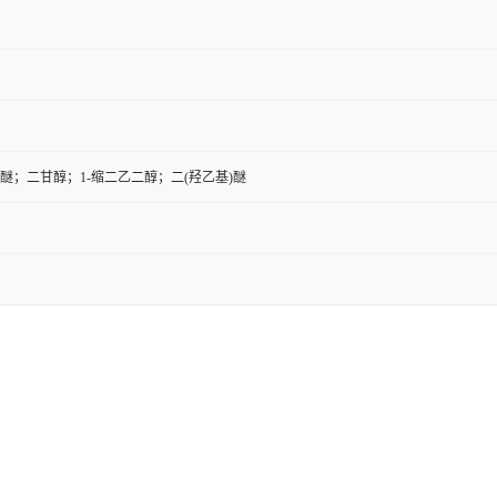
醚；二甘醇；1-缩二乙二醇；二(羟乙基)醚