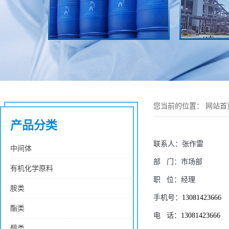
您当前的位置：
网站首
产品分类
联系人：
张作雷
中间体
部
门：
市场部
有机化学原料
职
位：
经理
胺类
手机号：
13081423666
酯类
电
话：
13081423666
醇类