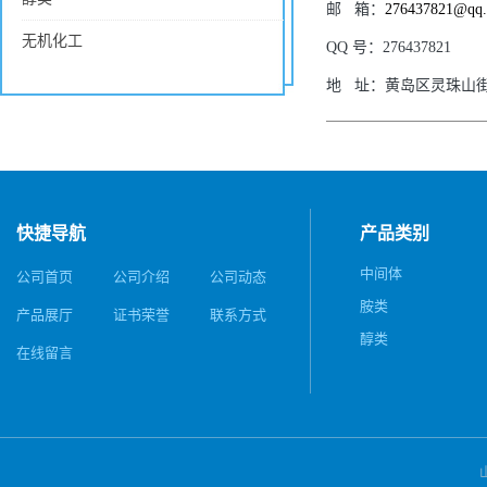
邮
箱：
276437821@qq
无机化工
QQ
号：
276437821
地
址：
黄岛区灵珠山街
快捷导航
产品类别
中间体
公司首页
公司介绍
公司动态
胺类
产品展厅
证书荣誉
联系方式
醇类
在线留言