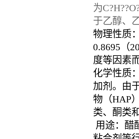
为C?H?
于乙醇、
物理性质：
0.8695
度等因素而
化学性质
加剂。由
物（HAP
类、酮类
用途：醋
粘合剂等行