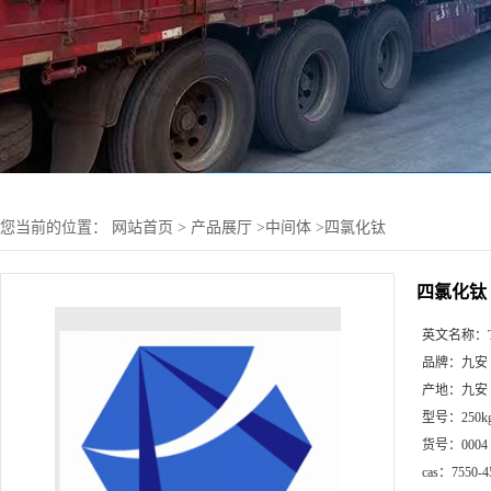
您当前的位置：
网站首页
>
产品展厅
>
中间体
>
四氯化钛
四氯化钛
英文名称：
品牌：
九安
产地：
九安
型号：
250k
货号：
0004
cas：
7550-4