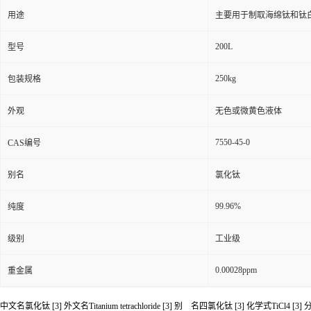
用途
主要用于制取海绵钛和钛
200L
型号
250kg
包装规格
外观
无色或微黄色液体
7550-45-0
CAS编号
别名
氯化钛
99.96%
纯度
级别
工业级
0.00028ppm
重金属
中文名氯化钛 [3] 外文名Titanium tetrachloride [3] 别 名四氯化钛 [3] 化学式TiCl
4
[3] 