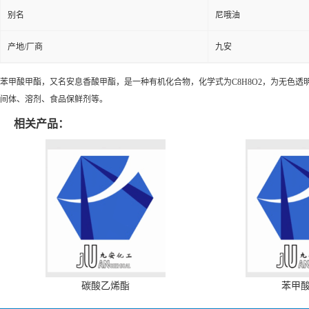
别名
尼哦油
产地/厂商
九安
苯甲酸甲酯，又名安息香酸甲酯，是一种有机化合物，化学式为C
8
H
8
O
2
，为无色透
间体、溶剂、食品保鲜剂等。
相关产品：
碳酸乙烯酯
苯甲