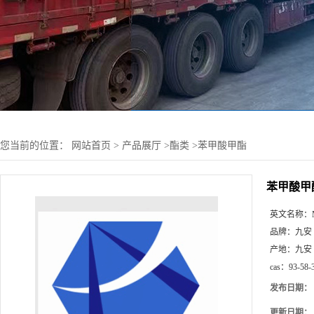
您当前的位置：
网站首页
>
产品展厅
>
酯类
>
苯甲酸甲酯
苯甲酸甲
英文名称：
品牌：
九安
产地：
九安
cas：
93-58-
发布日期：
更新日期：