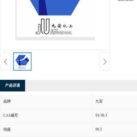
产品详请
品牌
九安
93-58-3
CAS编号
99.5
纯度