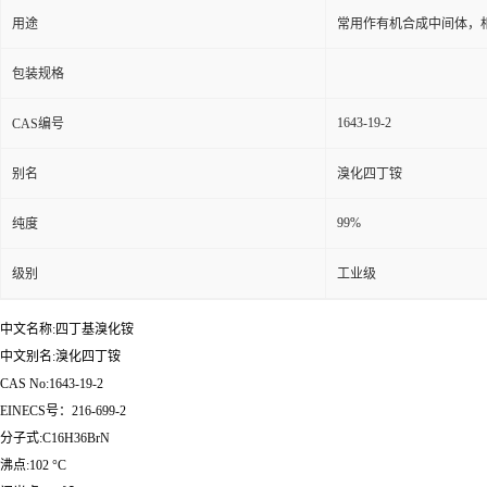
用途
常用作有机合成中间体，
包装规格
1643-19-2
CAS编号
别名
溴化四丁铵
99%
纯度
级别
工业级
中文名称:四丁基溴化铵
中文别名:溴化四丁铵
CAS No:1643-19-2
EINECS号：216-699-2
分子式:C16H36BrN
沸点:102 °C