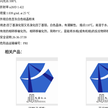
闪光点:100℃
折射率:n20/D 1.422
密度:1.039 g/mL at 25 °C
外观白色至灰白色结晶粉末
用途:四丁基溴化铵又名溴化四丁基铵。白色晶体，有潮解性。 熔点118℃。易溶于水
有效的相转移催化剂。 相转移催化剂，简称PTC，是能将水相(或有机相)的反应物转移
安全说明:26-36-37/39
危险品运输编号：PRI
相关产品：