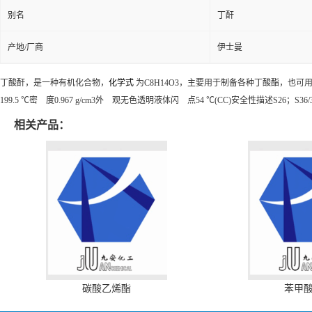
别名
丁酐
产地/厂商
伊士曼
丁酸酐，是一种有机化合物，
化学式
为C
8
H
14
O
3
，主要用于制备各种丁酸酯，也可用作溶剂。
199.5 ℃密 度0.967 g/cm3外 观无色透明液体闪 点54 ℃(CC)安全性描述S26；S36/37
相关产品：
碳酸乙烯酯
苯甲