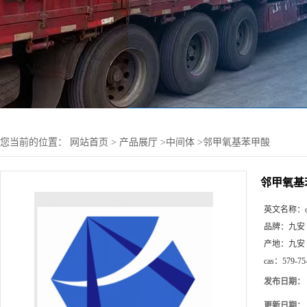
您当前的位置：
网站首页
>
产品展厅
>
中间体
>
邻甲氧基苯甲酸
邻甲氧基
英文名称：
品牌：
九安
产地：
九安
cas：
579-75
发布日期：
更新日期：