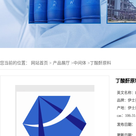
您当前的位置：
网站首页
>
产品展厅
>
中间体
>
丁酸酐原料
丁酸酐原
英文名称：
品牌：
伊士
产地：
伊士
cas：
106-31
发布日期：
更新日期：