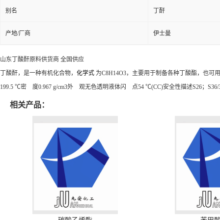
别名
丁酐
产地/厂商
伊士曼
山东丁酸酐原料供货商 全国供应
丁酸酐，是一种有机化合物，
化学式
为C
8
H
14
O
3
，主要用于制备各种丁酸酯，也可用作溶剂。
199.5 ℃密 度0.967 g/cm3外 观无色透明液体闪 点54 ℃(CC)安全性描述S26；S36/37
相关产品：