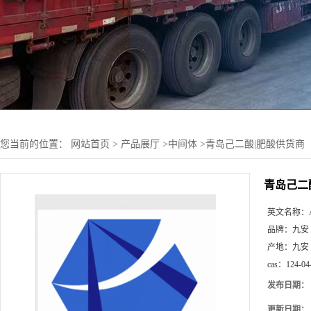
您当前的位置：
网站首页
>
产品展厅
>
中间体
>
青岛己二酸|肥酸供货商
青岛己二
英文名称：
品牌：
九安
产地：
九安
cas：
124-04
发布日期：
更新日期：