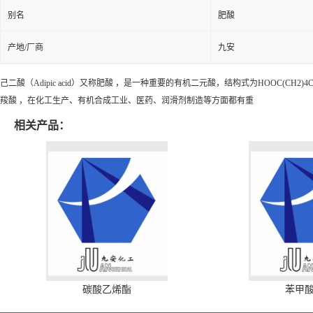
别名
肥酸
产地/厂商
九安
己二酸（Adipic acid）又称
肥酸
，是一种重要的有机二元酸，结构式为HOOC(CH
2
)
4
羧酸
，在化工生产、有机合成工业、医药、润滑剂制造等方面都有重
相关产品：
碳酸乙烯酯
苯甲