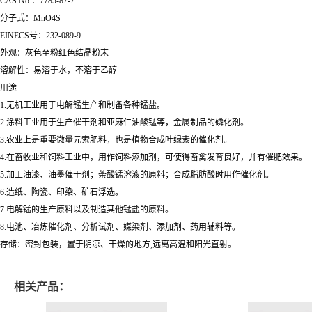
CAS No.：7785-87-7
分子式：MnO4S
EINECS号：232-089-9
外观：灰色至粉红色结晶粉末
溶解性：易溶于水，不溶于乙醇
用途
1.无机工业用于电解锰生产和制备各种锰盐。
2.涂料工业用于生产催干剂和亚麻仁油酸锰等，金属制品的磷化剂。
3.农业上是重要微量元索肥料，也是植物合成叶绿素的催化剂。
4.在畜牧业和饲料工业中，用作饲料添加剂，可使得畜禽发育良好，并有催肥效果。
5.加工油漆、油墨催干剂；荼酸锰溶液的原料；合成脂肪酸时用作催化剂。
6.造纸、陶瓷、印染、矿石浮选。
7.电解锰的生产原料以及制造其他锰盐的原料。
8.电池、冶炼催化剂、分析试剂、媒染剂、添加剂、药用辅料等。
存储：密封包装，置于阴凉、干燥的地方,远离高温和阳光直射。
相关产品：