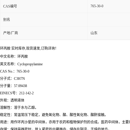
765-30-0
CAS编号
别名
产地/厂商
山东
环丙胺 实时库存,现货速发,订购详询！
中文名称：环丙胺
英文名称：Cyclopropylamine
CAS No.：765-30-0
分子式：C3H7N
分子量：57.09438
EINECS号：212-142-2
外观：透明液体
溶解性：溶于水与乙醇。
稳定性：常温常压下稳定，避免氧化物、酸、酸性氧化物、酸酐接触。
用途：用作环丙沙星的中间体，亦用于农药和植物保护剂的合成。医药中间体，主要
存储：保持容器密封，放入紧密的出藏器内，储存在阴凉，干燥的地方。