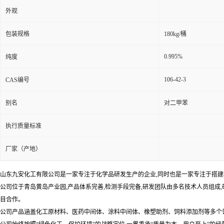
外观
包装规格
180kg/桶
0.995%
纯度
106-42-3
CAS编号
别名
对二甲苯
执行质量标准
厂家（产地）
山东九安化工有限公司是一家专注于化学品研发生产的企业,同时也是一家专注于搭建移
公司位于青岛黄岛产业园,产品体系完善,检测手段完备,研发团队由多名技术人员组成
目合作。
公司产品涵盖化工原材料、医药中间体、涂料中间体、橡塑助剂、饲料添加剂等多个