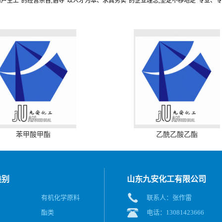
用户至上”的经营宗旨,倡导“以人才为本、求真务实”的企业理念,坚定不移地走“专业、
苯甲酸甲酯
乙酰乙酸乙酯
类别
山东九安化工有限公司
有机化学原料
联系人：张作雷
酯类
电话：13081423666