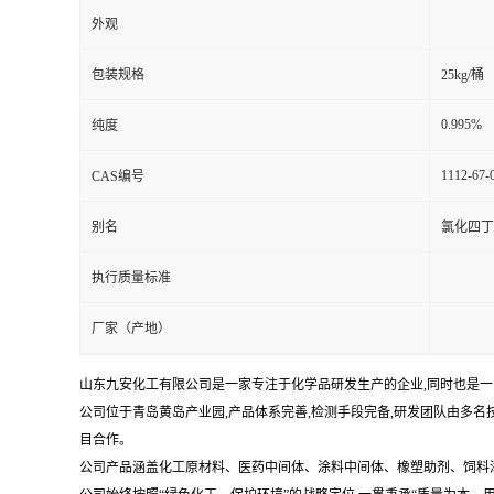
外观
包装规格
25kg/桶
0.995%
纯度
1112-67-
CAS编号
别名
氯化四丁
执行质量标准
厂家（产地）
山东九安化工有限公司是一家专注于化学品研发生产的企业,同时也是一家
公司位于青岛黄岛产业园,产品体系完善,检测手段完备,研发团队由多
目合作。
公司产品涵盖化工原材料、医药中间体、涂料中间体、橡塑助剂、饲料