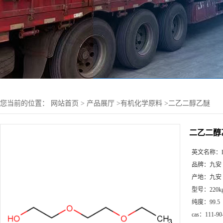
您当前的位置：
网站首页
>
产品展厅
>
有机化学原料
>
二乙二醇乙醚
二乙二醇
英文名称：
品牌：
九安
产地：
九安
型号：
220k
纯度：
99.5
cas：
111-90